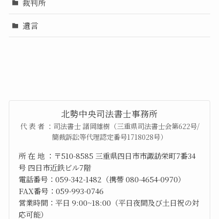
裁判所
遺言
北勢中央司法書士事務所
代 表 者 ：司法書士 諸岡雄樹（三重県司法書士会第622号/
簡裁訴訟等代理認定番号1718028号）
所 在 地 ：〒510-8585 三重県四日市市諏訪栄町7番34
号 四日市近鉄ビル7階
電話番号：059-342-1482（携帯 080-4654-0970）
FAX番号：059-993-0746
営業時間：平日 9:00~18:00（平日夜間及び土日祝の対
応可能）